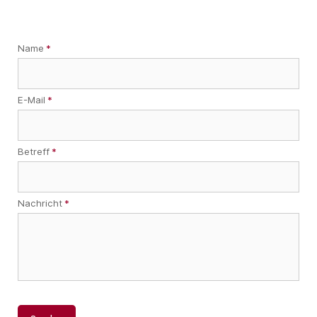
Name
*
Nachname
E-Mail
*
Betreff
*
Nachricht
*
CAPTCHA